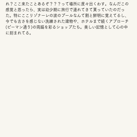
れ？ここ来たことあるぞ？？？って場所に度々出くわす。なんだこの
感覚と思ったら、実は幼少期に旅行で連れてきて貰っていたのだっ
た。特にここリゾナーレの波のプールなんて割と鮮明に覚えてるし、
今でも古さを感じない洗練された建物や、ホテルまで続くアプローチ
(ピーマン通り)の両脇を彩るショップたち。美しい記憶として心の中
に刻まれてる。