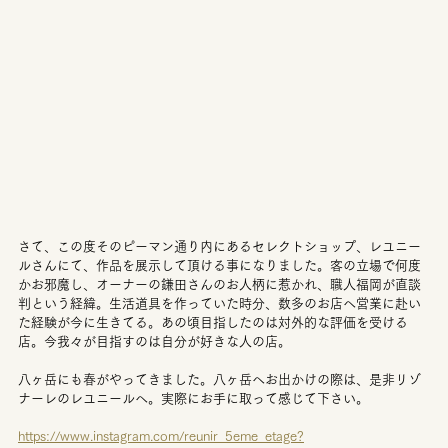
さて、この度そのピーマン通り内にあるセレクトショップ、レユニー
ルさんにて、作品を展示して頂ける事になりました。客の立場で何度
かお邪魔し、オーナーの鎌田さんのお人柄に惹かれ、職人福岡が直談
判という経緯。生活道具を作っていた時分、数多のお店へ営業に赴い
た経験が今に生きてる。あの頃目指したのは対外的な評価を受ける
店。今我々が目指すのは自分が好きな人の店。
八ヶ岳にも春がやってきました。八ヶ岳へお出かけの際は、是非リゾ
ナーレのレユニールへ。実際にお手に取って感じて下さい。
https://www.instagram.com/reunir_5eme_etage?