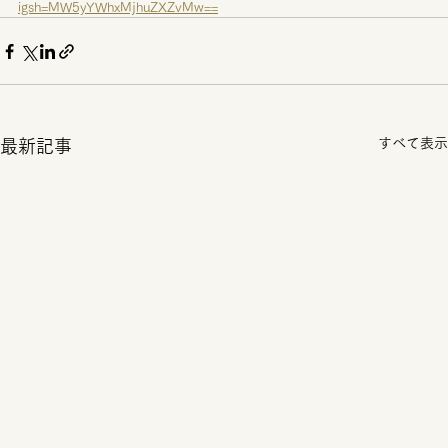
igsh=MW5yYWhxMjhuZXZvMw==
すべて表示
最新記事